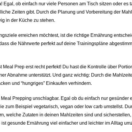
 Egal, ob einfach nur viele Personen am Tisch sitzen oder es t
iche Zeiten gibt. Durch die Planung und Vorbereitung der Mahl
ig in der Küche zu stehen.
ngsziele erreichen möchtest, ist die richtige Ernährung entschei
 dass die Nährwerte perfekt auf deine Trainingspläne abgestimm
 Meal Prep erst recht perfekt! Du hast die Kontrolle über Porti
einer Abnahme unterstützt. Und ganz wichtig: Durch die Mahlzei
cken und “hungriges” Einkaufen verhindern.
t Meal Prepping unschlagbar. Egal ob du einfach nur gesünder 
e zum Beispiel vegetarisch, vegan oder low carb umstellst. Dur
n, welche Zutaten in deinen Mahlzeiten sind und sicherstellen
o ist gesunde Ernährung viel einfacher und leichter im Alltag u