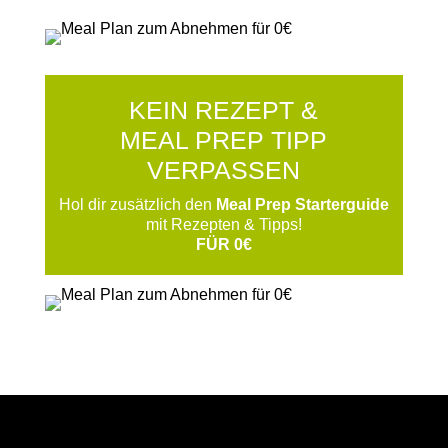
KEIN REZEPT &
MEAL PREP TIPP
VERPASSEN
Hol dir zusätzlich den
Meal Prep Starterguide
mit Rezepten & Tipps!
FÜR 0€