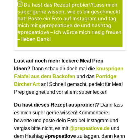
Du hast das Rezept probiert?
Lass mich
super gerne wissen, wie es dir geschmeckt
hat! Poste ein Foto auf Instagram und tag
mich mit @prepeatlove.de und hashtag
#prepeatlove – ich würde mich riesig freuen
– lieben Dank!
Lust auf noch mehr leckere Meal Prep
Ideen?
Dann schau dir doch mal die
knusprigen
Falafel aus dem Backofen
und das
Porridge
Bircher Art
an! Schnell gemacht, perfekt für Meal
Prep geeignet und vor allem: super lecker!
Du hast dieses Rezept ausprobiert?
Dann lass
es mich super gerne wissen! Kommentiere,
bewerte und poste dein Foto bei Instagram und
vergiss bitte nicht, es mit
@prepeatlove.de
und
dem Hashtag
#prepeatlove
zu taggen, dann kann