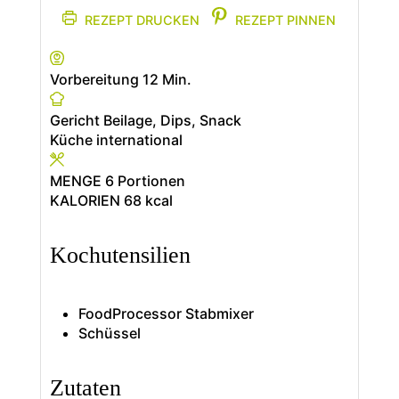
REZEPT DRUCKEN
REZEPT PINNEN
Minuten
Vorbereitung
12
Min.
Gericht
Beilage, Dips, Snack
Küche
international
MENGE
6
Portionen
KALORIEN
68
kcal
Kochutensilien
FoodProcessor
Stabmixer
Schüssel
Zutaten