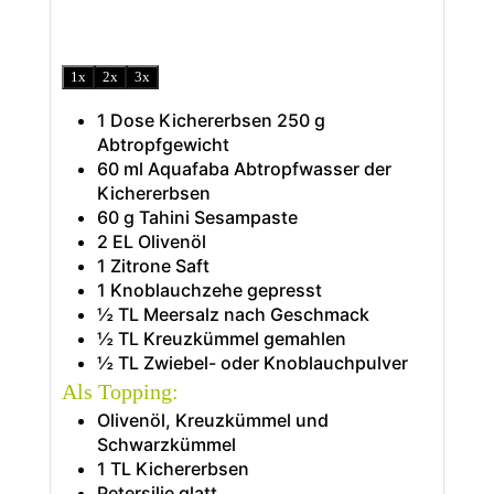
1x
2x
3x
1
Dose
Kichererbsen
250 g
Abtropfgewicht
60
ml
Aquafaba
Abtropfwasser der
Kichererbsen
60
g
Tahini
Sesampaste
2
EL
Olivenöl
1
Zitrone
Saft
1
Knoblauchzehe
gepresst
½
TL
Meersalz
nach Geschmack
½
TL
Kreuzkümmel
gemahlen
½
TL
Zwiebel- oder Knoblauchpulver
Als Topping:
Olivenöl, Kreuzkümmel und
Schwarzkümmel
1
TL
Kichererbsen
Petersilie
glatt