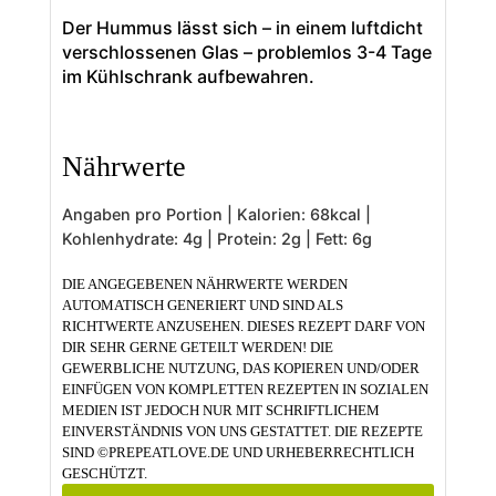
Der Hummus lässt sich – in einem luftdicht
verschlossenen Glas – problemlos 3-4 Tage
im Kühlschrank aufbewahren.
Nährwerte
Angaben pro Portion | Kalorien:
68
kcal
|
Kohlenhydrate:
4
g
|
Protein:
2
g
|
Fett:
6
g
DIE ANGEGEBENEN NÄHRWERTE WERDEN
AUTOMATISCH GENERIERT UND SIND ALS
RICHTWERTE ANZUSEHEN. DIESES REZEPT DARF VON
DIR SEHR GERNE GETEILT WERDEN! DIE
GEWERBLICHE NUTZUNG, DAS KOPIEREN UND/ODER
EINFÜGEN VON KOMPLETTEN REZEPTEN IN SOZIALEN
MEDIEN IST JEDOCH NUR MIT SCHRIFTLICHEM
EINVERSTÄNDNIS VON UNS GESTATTET. DIE REZEPTE
SIND ©PREPEATLOVE.DE UND URHEBERRECHTLICH
GESCHÜTZT.