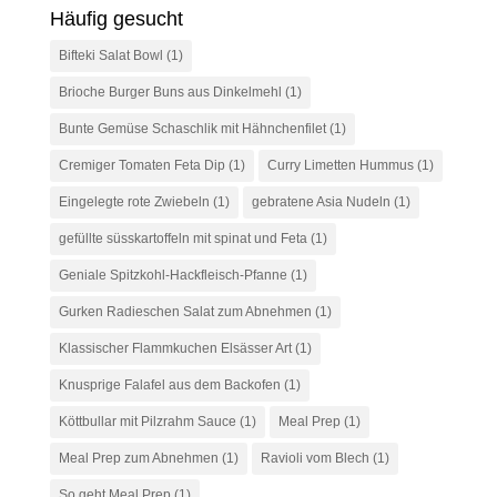
Häufig gesucht
Bifteki Salat Bowl
(1)
Brioche Burger Buns aus Dinkelmehl
(1)
Bunte Gemüse Schaschlik mit Hähnchenfilet
(1)
Cremiger Tomaten Feta Dip
(1)
Curry Limetten Hummus
(1)
Eingelegte rote Zwiebeln
(1)
gebratene Asia Nudeln
(1)
gefüllte süsskartoffeln mit spinat und Feta
(1)
Geniale Spitzkohl-Hackfleisch-Pfanne
(1)
Gurken Radieschen Salat zum Abnehmen
(1)
Klassischer Flammkuchen Elsässer Art
(1)
Knusprige Falafel aus dem Backofen
(1)
Köttbullar mit Pilzrahm Sauce
(1)
Meal Prep
(1)
Meal Prep zum Abnehmen
(1)
Ravioli vom Blech
(1)
So geht Meal Prep
(1)